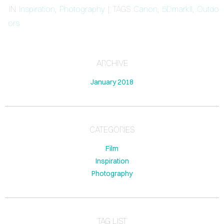
LOG
IN
Inspiration
,
Photography
| TAGS
Canon
,
5DmarkII
,
Outdo
ors
TACT
ARCHIVE
January 2018
ign
in
CATEGORIES
Film
Inspiration
Photography
TAG LIST