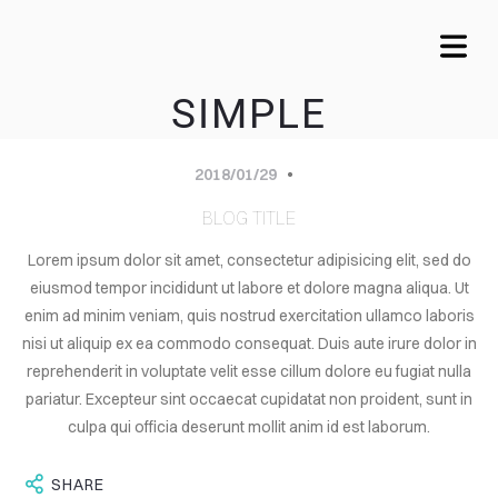
SIMPLE
2018/01/29
BLOG TITLE
Lorem ipsum dolor sit amet, consectetur adipisicing elit, sed do
eiusmod tempor incididunt ut labore et dolore magna aliqua. Ut
enim ad minim veniam, quis nostrud exercitation ullamco laboris
nisi ut aliquip ex ea commodo consequat. Duis aute irure dolor in
OME
reprehenderit in voluptate velit esse cillum dolore eu fugiat nulla
pariatur. Excepteur sint occaecat cupidatat non proident, sunt in
VICES
culpa qui officia deserunt mollit anim id est laborum.
OUT
SHARE