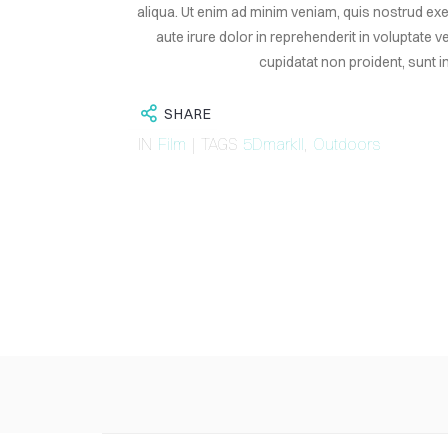
aliqua. Ut enim ad minim veniam, quis nostrud ex
aute irure dolor in reprehenderit in voluptate v
cupidatat non proident, sunt in
SHARE
IN
Film
| TAGS
5DmarkII
,
Outdoors