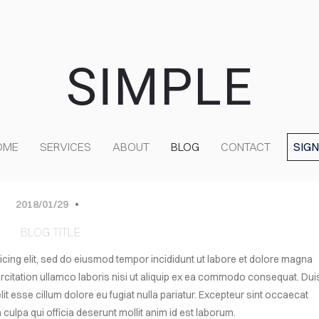
SIMPLE
OME
SERVICES
ABOUT
BLOG
CONTACT
SIGN
2018/01/29
BLOG TITLE
icing elit, sed do eiusmod tempor incididunt ut labore et dolore magna
ercitation ullamco laboris nisi ut aliquip ex ea commodo consequat. Dui
elit esse cillum dolore eu fugiat nulla pariatur. Excepteur sint occaecat
 culpa qui officia deserunt mollit anim id est laborum.