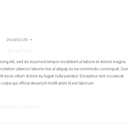
2018/01/29
BLOG TITLE
icing elit, sed do eiusmod tempor incididunt ut labore et dolore magna
ercitation ullamco laboris nisi ut aliquip ex ea commodo consequat. Dui
elit esse cillum dolore eu fugiat nulla pariatur. Excepteur sint occaecat
 culpa qui officia deserunt mollit anim id est laborum.
5DmarkII
,
Outdoors