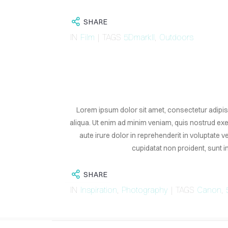
SHARE
IN
Film
| TAGS
5DmarkII
,
Outdoors
Lorem ipsum dolor sit amet, consectetur adipis
aliqua. Ut enim ad minim veniam, quis nostrud ex
aute irure dolor in reprehenderit in voluptate v
cupidatat non proident, sunt in
SHARE
IN
Inspiration
,
Photography
| TAGS
Canon
,