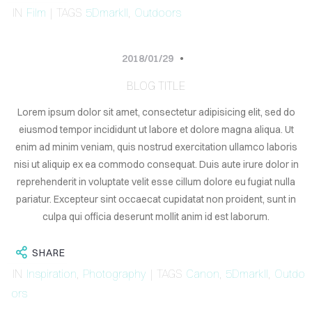
LOG
IN
Film
| TAGS
5DmarkII
,
Outdoors
TACT
2018/01/29
BLOG TITLE
Lorem ipsum dolor sit amet, consectetur adipisicing elit, sed do
eiusmod tempor incididunt ut labore et dolore magna aliqua. Ut
enim ad minim veniam, quis nostrud exercitation ullamco laboris
ign
in
nisi ut aliquip ex ea commodo consequat. Duis aute irure dolor in
reprehenderit in voluptate velit esse cillum dolore eu fugiat nulla
pariatur. Excepteur sint occaecat cupidatat non proident, sunt in
culpa qui officia deserunt mollit anim id est laborum.
SHARE
IN
Inspiration
,
Photography
| TAGS
Canon
,
5DmarkII
,
Outdo
ors