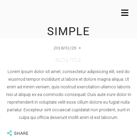
SIMPLE
2018/01/29
BLOG TITLE
Lorem ipsum dolor sit amet, consectetur adipisicing elit, sed do
eiusmod tempor incididunt ut labore et dolore magna aliqua. Ut
enim ad minim veniam, quis nostrud exercitation ullamco laboris
nisi ut aliquip ex ea commodo consequat. Duis aute irure dolor in
OME
reprehenderit in voluptate velit esse cillum dolore eu fugiat nulla
pariatur. Excepteur sint occaecat cupidatat non proident, sunt in
VICES
culpa qui officia deserunt mollit anim id est laborum.
OUT
SHARE